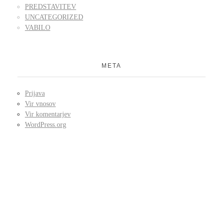
PREDSTAVITEV
UNCATEGORIZED
VABILO
META
Prijava
Vir vnosov
Vir komentarjev
WordPress.org
UPORABNE IN
ZANIMIVE SPLETNE