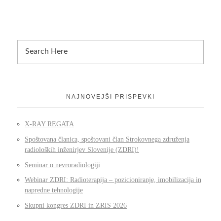
02 Predstavnik/ca regij
Tomaž Prašnikar – predstavnik Obalno
kraška regija
NAJNOVEJŠI PRISPEVKI
02 Predstavnik/ca regij
X-RAY REGATA
Spoštovana članica, spoštovani član Strokovnega združenja
radioloških inženirjev Slovenije (ZDRI)!
Seminar o nevroradiologiji
Matej Potočnik – predstavnik Koroška
Webinar ZDRI: Radioterapija – pozicioniranje, imobilizacija in
regija
napredne tehnologije
02 Predstavnik/ca regij
Skupni kongres ZDRI in ZRIS 2026