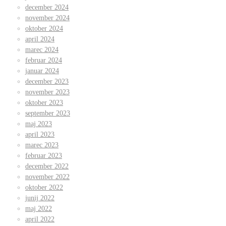
december 2024
Tine Vodopivec – predstavnik Goriška
november 2024
regija
oktober 2024
02 Predstavnik/ca regij
april 2024
marec 2024
februar 2024
januar 2024
december 2023
november 2023
oktober 2023
Goran Gorenji – predstavnik Pomurska
september 2023
regija
maj 2023
02 Predstavnik/ca regij
april 2023
marec 2023
februar 2023
december 2022
november 2022
oktober 2022
junij 2022
Jerica Sonc – predstavnik Zasavska
maj 2022
regija
april 2022